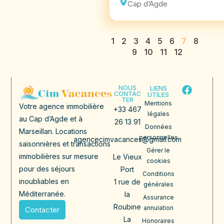
Cap d’Agde
1
2
3
4
5
6
7
8
9
10
11
12
NOUS
LIENS
CONTAC
UTILES
TER
Mentions
Votre agence immobilière
+33 467
légales
au Cap d’Agde et à
26 13 91
Données
Marseillan. Locations
personnelles
agencecimvacances@gmail.com
saisonnières et transactions
Gérer le
immobilières sur mesure
Le Vieux
cookies
pour des séjours
Port
Conditions
inoubliables en
1 rue de
générales
Méditerranée.
la
Assurance
Roubine
annulation
Contacter
La
Honoraires