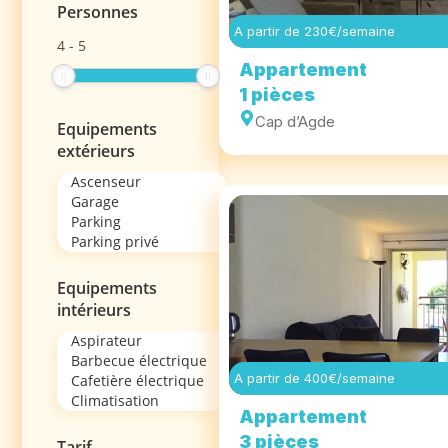
Personnes
A partir de 230€/semaine
4
-
5
Appartement
1 pièces
Cap d’Agde
Equipements
extérieurs
Equipements
intérieurs
A partir de 400€/semaine
Appartement
3 pièces
Tarif