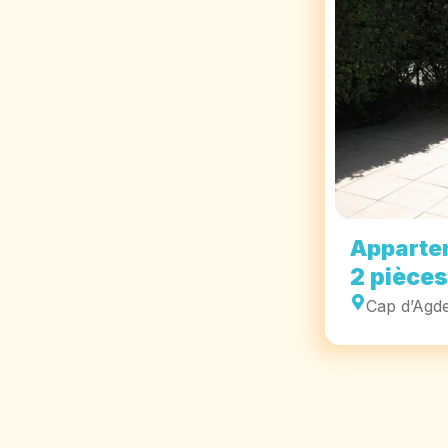
Apparte
2 pièces
Cap d’Agd