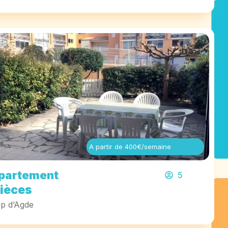
A partir de 400€/semaine
partement
5
pièces
p d’Agde