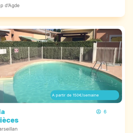
p d’Agde
A partir de 150€/semaine
la
6
pièces
rseillan