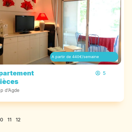
A partir de 440€/semaine
partement
5
pièces
p d’Agde
10
11
12