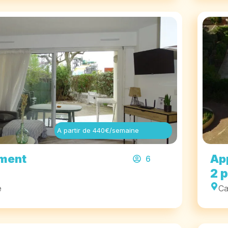
A partir de 440€/semaine
ment
Ap
6
2 
e
Ca