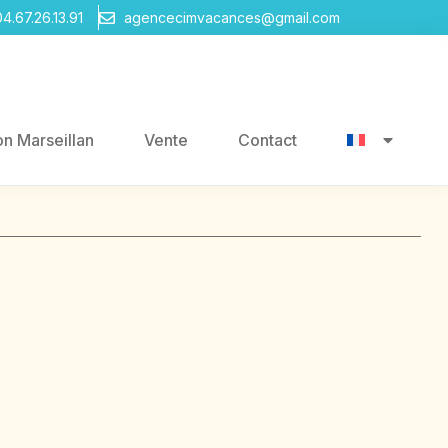
04.67.26.13.91
agencecimvacances@gmail.com
on Marseillan
Vente
Contact