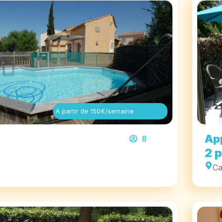
A partir de 150€/semaine
Ap
8
s
2 
Ca