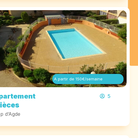
A partir de 150€/semaine
partement
5
pièces
p d’Agde