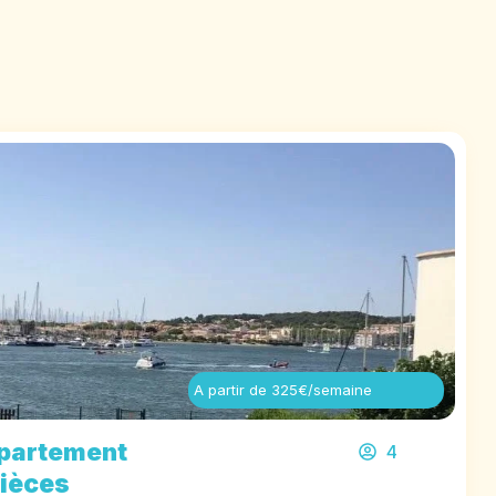
A partir de 325€/semaine
partement
4
pièces