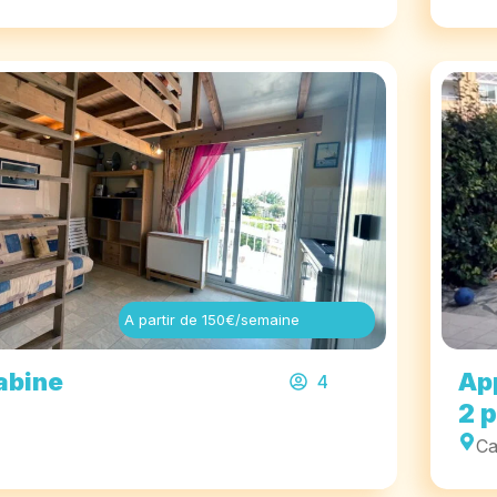
A partir de 150€/semaine
abine
Ap
4
2 
Ca