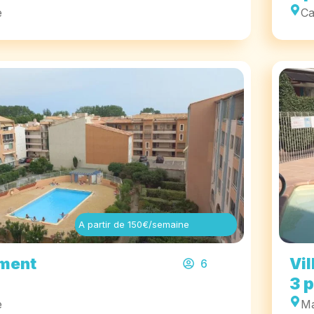
e
Ca
A partir de 150€/semaine
ment
Vil
6
3 
e
Ma