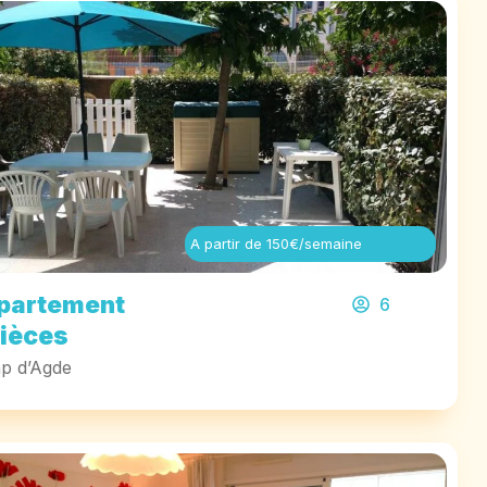
A partir de 150€/semaine
partement
6
pièces
p d’Agde