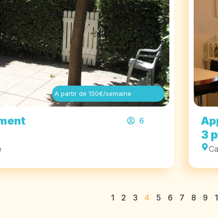
A partir de 150€/semaine
ment
Ap
6
3 
e
Ca
1
2
3
4
5
6
7
8
9