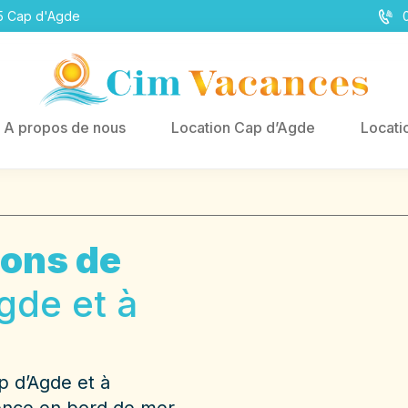
05 Cap d'Agde
A propos de nous
Location Cap d’Agde
Locati
ions de
gde et à
p d’Agde et à