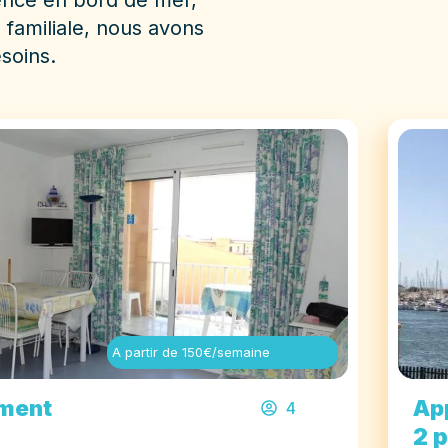
ence en bord de mer,
familiale, nous avons
soins.
A partir de 150€/semaine
ment
Ap
4
2 