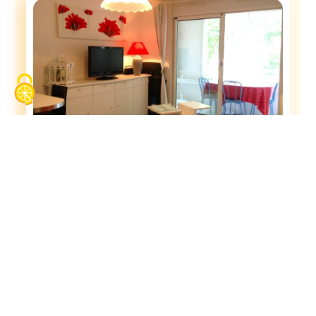
A partir de 440€/semaine
Appartement
5
3 pièces
Cap d’Agde