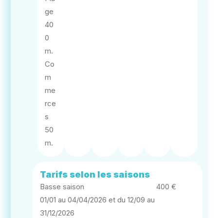
ge
40
0
m.
Co
m
me
rce
s
50
m.
Tarifs selon les saisons
Basse saison
400 €
01/01 au 04/04/2026 et du 12/09 au
31/12/2026