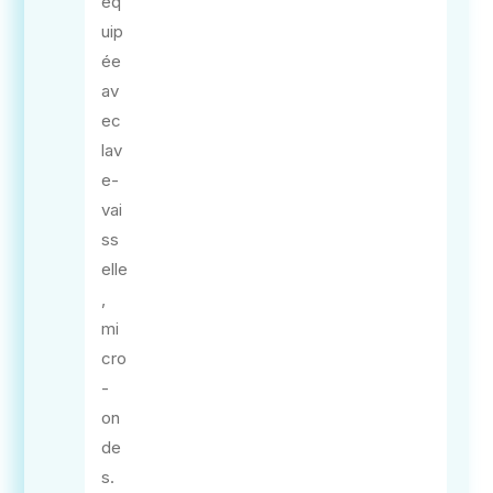
éq
uip
ée
av
ec
lav
e-
vai
ss
elle
,
mi
cro
-
on
de
s.