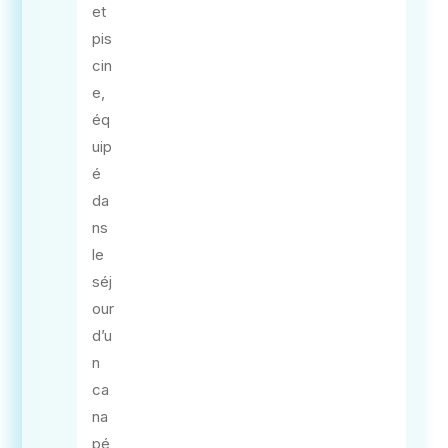
et
pis
cin
e,
éq
uip
é
da
ns
le
séj
our
d’u
n
ca
na
pé