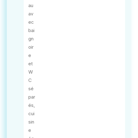
au
av
ec
bai
gn
oir
e
et
W
C
sé
par
és,
cui
sin
e