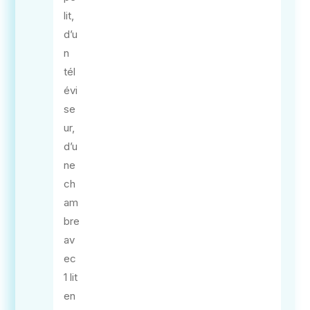
lit,
d’u
n
tél
évi
se
ur,
d’u
ne
ch
am
bre
av
ec
1 lit
en