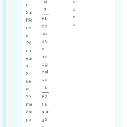
ur
er
e –
s
c
Sur
e
R
L
l’Ile
s
é
e
de
si
s
s
d
Vi
Pê
e
ll
ch
n
é
eur
c
gi
s –
e
al
Sit
s
e
ué
s
au
2è
É
2
me
t
s
éta
a
ur
ge
g
3