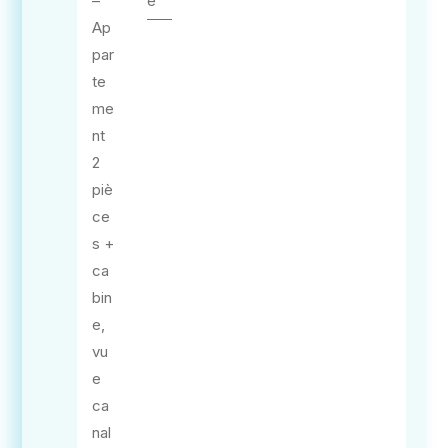
–
e
Ap
par
te
me
nt
2
piè
ce
s +
ca
bin
e,
vu
e
ca
nal