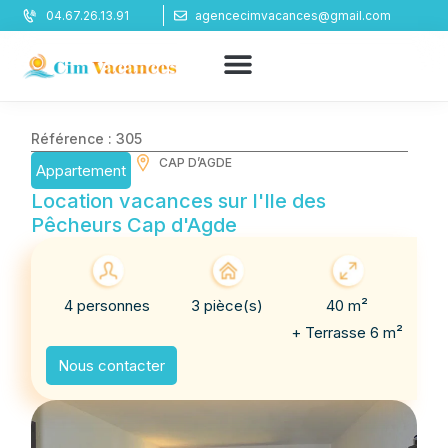
Panneau de gestion des cookies
04.67.26.13.91
agencecimvacances@gmail.com
Référence : 305
CAP D’AGDE
Appartement
Location vacances sur l'Ile des
Pêcheurs Cap d'Agde
4 personnes
3 pièce(s)
40 m²
+ Terrasse 6 m²
Nous contacter