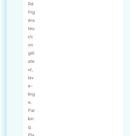
Ré
frig
éra
teu
r/c
on
gél
ate
ur,
lav
e-
ling
e.
Par
kin
g.
Pla