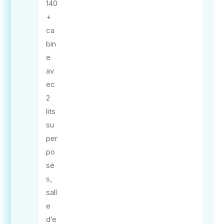
140
+
ca
bin
e
av
ec
2
lits
su
per
po
sé
s,
sall
e
d’e