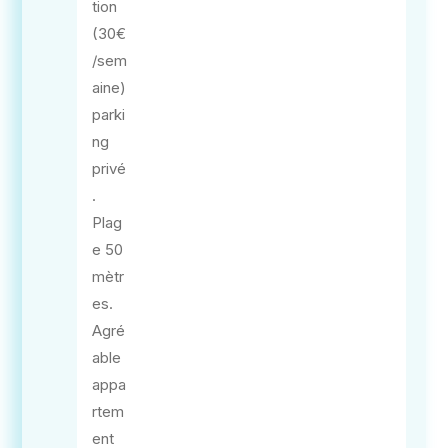
tion
(30€
/sem
aine)
parki
ng
privé
.
Plag
e 50
mètr
es.
Agré
able
appa
rtem
ent