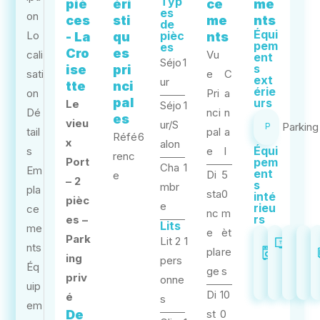
Typ
piè
éri
ce
me
es
on
ces
sti
me
nts
de
Équi
Lo
pièc
- La
qu
nts
pem
es
Cro
es
cali
Vu
ent
Séjo
1
s
ise
pri
sati
e
C
ext
ur
tte
nci
érie
on
Pri
a
pal
urs
Le
Séjo
1
Dé
nci
n
es
vieu
ur/S
Parking
P
tail
pal
a
Réfé
6
x
alon
Équi
s
e
l
renc
Port
pem
Cha
1
Em
ent
Di
5
e
– 2
s
mbr
pla
sta
0
inté
pièc
e
rieu
ce
nc
m
rs
es –
Lits
me
e
èt
Park
Lit 2
1
Lave-
Télé
nts
pla
re
ing
pers
linge
Éq
ge
s
priv
onne
uip
Di
10
é
s
em
De
st
0