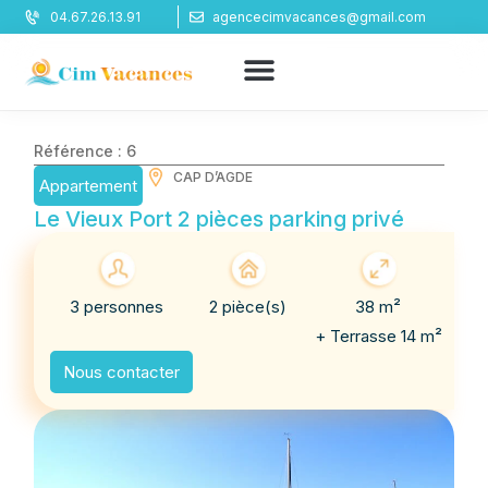
Panneau de gestion des cookies
04.67.26.13.91
agencecimvacances@gmail.com
Référence : 6
CAP D’AGDE
Appartement
Le Vieux Port 2 pièces parking privé
3 personnes
2 pièce(s)
38 m²
+ Terrasse 14 m²
Nous contacter