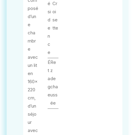
com
é
Cr
posé
si
oi
d’un
d
se
e
e
tte
cha
n
mbr
c
e
e
avec
É
Re
un lit
t
z
en
a
de
160×
g
cha
220
e
uss
cm,
ée
d’un
séjo
ur
avec