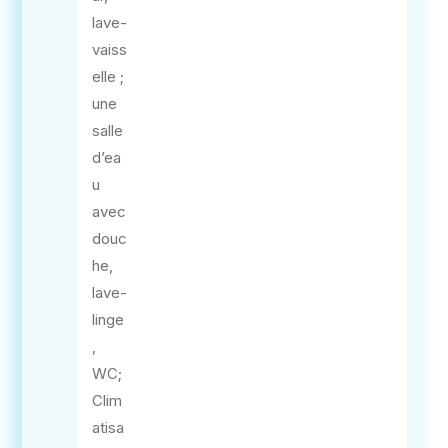
lave-
vaiss
elle ;
une
salle
d’ea
u
avec
douc
he,
lave-
linge
,
WC;
Clim
atisa