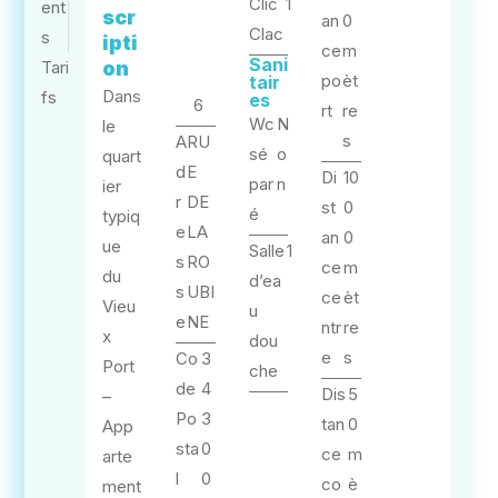
Clic
1
ent
scr
an
0
Clac
s
ipti
ce
m
Sani
Tari
on
po
èt
tair
Dans
fs
es
6
rt
re
Wc
N
le
s
A
RU
sé
o
quart
d
E
Di
10
par
n
ier
r
DE
st
0
é
typiq
e
LA
an
0
ue
Salle
1
s
RO
ce
m
du
d’ea
s
UBI
ce
èt
Vieu
u
e
NE
ntr
re
x
dou
e
s
Co
3
Port
che
de
4
Dis
5
–
Po
3
tan
0
App
sta
0
ce
m
arte
l
0
co
è
ment