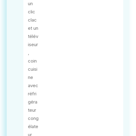
un
clic
clac
et un
télév
iseur
,
coin
cuisi
ne
avec
réfri
géra
teur
cong
élate
ur,