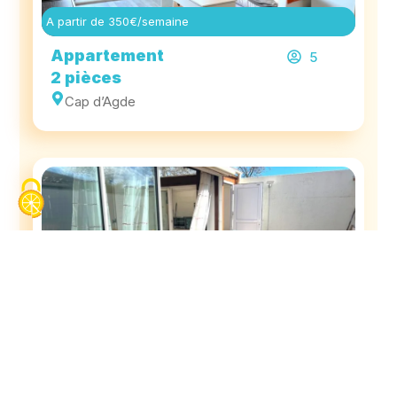
A partir de 350€/semaine
Appartement
5
2 pièces
Cap d’Agde
A partir de 600€/semaine
Villa
5
3 pièces