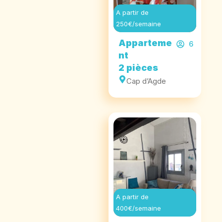
A partir de
250€/semaine
Apparteme
6
nt
2 pièces
Cap d’Agde
A partir de
400€/semaine