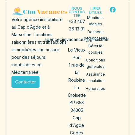
NOUS
LIENS
CONTAC
UTILES
TER
Mentions
Votre agence immobilière
+33 467
légales
au Cap d’Agde et à
26 13 91
Données
Marseillan. Locations
personnelles
agencecimvacances@gmail.com
saisonnières et transactions
Gérer le
immobilières sur mesure
Le Vieux
cookies
pour des séjours
Port
Conditions
inoubliables en
1 rue de
générales
Méditerranée.
la
Assurance
Roubine
annulation
Contacter
La
Honoraires
Croisette
BP 653
34305
Cap
d'Agde
Cedex