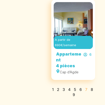
A partir de
690€/semaine
Apparteme
6
nt
4 pièces
Cap d’Agde
1
2
3
4
5
6
7
8
9