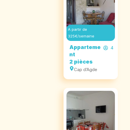
A partir de
325€/semaine
Apparteme
4
nt
2 pièces
Cap d’Agde