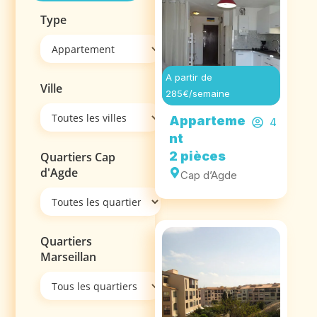
Type
A partir de
Ville
285€/semaine
Apparteme
4
nt
2 pièces
Quartiers Cap
d'Agde
Cap d’Agde
Quartiers
Marseillan