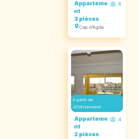
Apparteme
6
nt
3 pièces
Cap d’Agde
A partir de
325€/semaine
Apparteme
4
nt
2 pièces