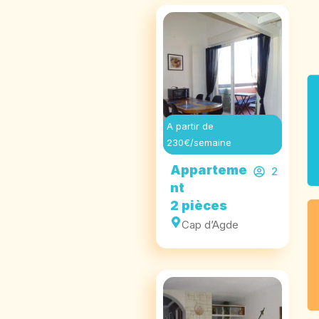
A partir de
230€/semaine
Apparteme
2
nt
2 pièces
Cap d’Agde