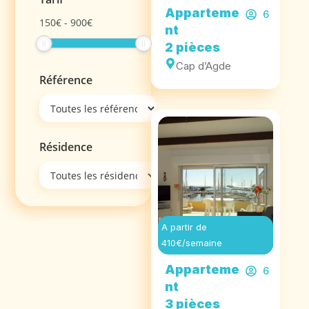
Apparteme
6
150
€
-
900
€
nt
2 pièces
Cap d’Agde
Référence
Résidence
A partir de
410€/semaine
Apparteme
6
nt
3 pièces