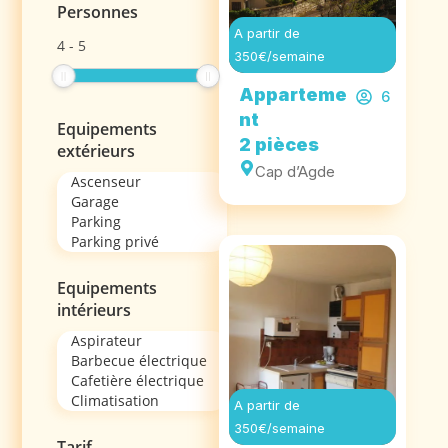
Personnes
A partir de
4
-
5
350€/semaine
Apparteme
6
nt
Equipements
2 pièces
extérieurs
Cap d’Agde
Equipements
intérieurs
A partir de
350€/semaine
Tarif