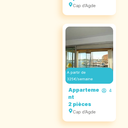
Cap d’Agde
A partir de
325€/semaine
Apparteme
4
nt
2 pièces
Cap d’Agde