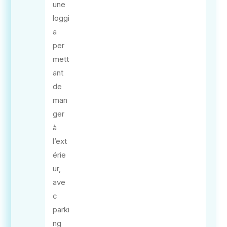
une
loggi
a
per
mett
ant
de
man
ger
à
l’ext
érie
ur,
ave
c
parki
ng