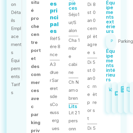
situ
Équ
piè
es
on
Di
8
ipe
ces
é
pri
me
Déta
st
0
Séjo
1
nts
nci
pro
ils
an
0
ext
ur/S
pal
che
érie
Empl
ce
m
alon
es
urs
cen
ace
pl
èt
Réf
5
Cha
1
Parkin
P
tre
ment
ag
re
ére
8
mbr
port
Équ
s
e
s
nce
ipe
e
et
Équi
me
Di
5
A
3
cabi
nts
des
pem
inté
st
0
d
rue
ne
com
rieu
ents
an
0
rs
r
Sar
Ch
N
mer
Tarif
c
m
e
ret
Kitchin
Mic
F
am
o
ces
s
e
èt
s
de
ond
bre
n
ave
p
re
s
Co
Lits
c
or
s
e
uss
Lit 2
1
par
t
erg
pers
king
Di
5
ues
onn
priv