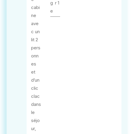
g
r 1
cabi
e
ne
ave
c un
lit 2
pers
onn
es
et
d’un
clic
clac
dans
le
séjo
ur,