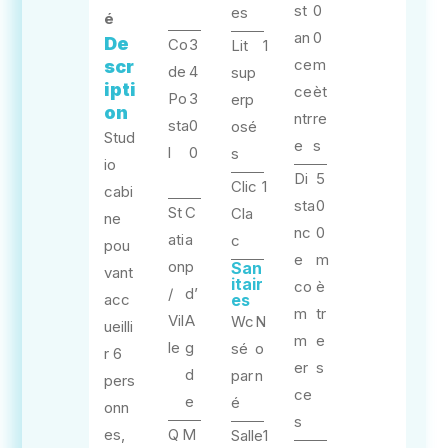
st
0
es
é
an
0
De
Co
3
Lit
1
ce
m
scr
de
4
sup
ipti
ce
èt
Po
3
erp
on
ntr
re
sta
0
osé
Stud
e
s
l
0
s
io
Di
5
Clic
1
cabi
sta
0
St
C
Cla
ne
nc
0
ati
a
c
pou
e
m
on
p
San
vant
itair
co
è
/
d’
acc
es
m
tr
Vil
A
Wc
N
ueilli
m
e
le
g
sé
o
r 6
er
s
d
par
n
pers
ce
e
é
onn
s
es,
Q
M
Salle
1