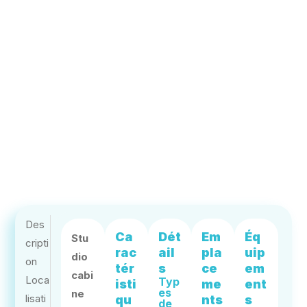
Des
Ca
Dét
Em
Éq
Stu
cripti
rac
ail
pla
uip
dio
on
tér
s
ce
em
cabi
Loca
Typ
isti
me
ent
es
ne
lisati
qu
nts
s
de