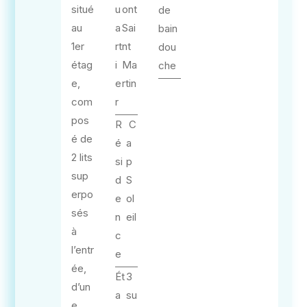
situé
u
ont
de
au
a
Sai
bain
1er
rt
nt
dou
étag
i
Ma
che
e,
e
rtin
com
r
pos
R
C
é de
é
a
2 lits
si
p
sup
d
S
erpo
e
ol
sés
n
eil
à
c
l’entr
e
ée,
Ét
3
d’un
a
su
e