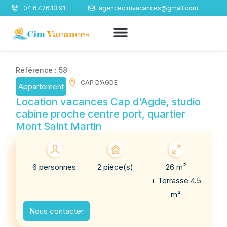
Panneau de gestion des cookies
04.67.26.13.91
agencecimvacances@gmail.com
Référence : 58
CAP D’AGDE
Appartement
Location vacances Cap d'Agde, studio
cabine proche centre port, quartier
Mont Saint Martin
6 personnes
2 pièce(s)
26 m²
+ Terrasse 4.5
m²
Nous contacter