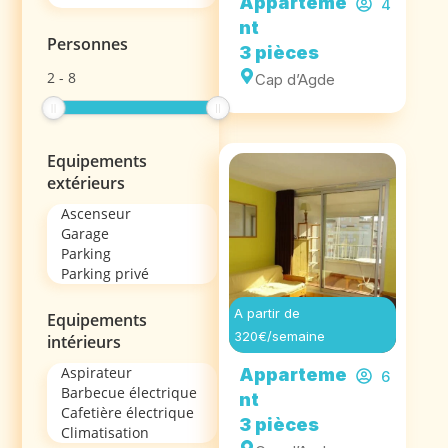
Apparteme
4
nt
Personnes
3 pièces
2
-
8
Cap d’Agde
Equipements
extérieurs
A partir de
Equipements
320€/semaine
intérieurs
Apparteme
6
nt
3 pièces