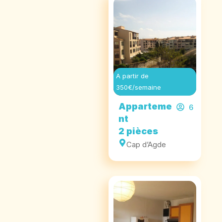
A partir de
350€/semaine
Apparteme
6
nt
2 pièces
Cap d’Agde