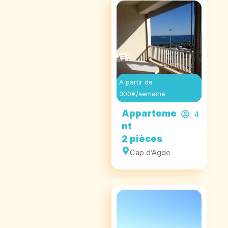
A partir de
300€/semaine
Apparteme
4
nt
2 pièces
Cap d’Agde