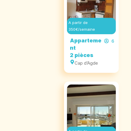
A partir de
350€/semaine
Apparteme
6
nt
2 pièces
Cap d’Agde