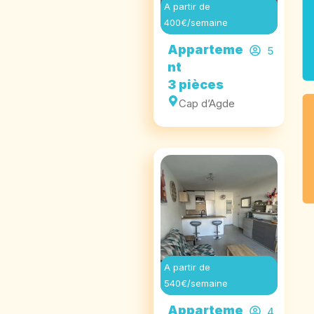
A partir de
400€/semaine
Apparteme
5
nt
3 pièces
Cap d’Agde
A partir de
540€/semaine
Apparteme
4