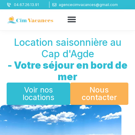
Panneau de gestion des cookies
04.67.26.13.91
agencecimvacances@gmail.com
Location saisonnière au
Cap d'Agde
- Votre séjour en bord de
mer
Voir nos
Nous
locations
contacter