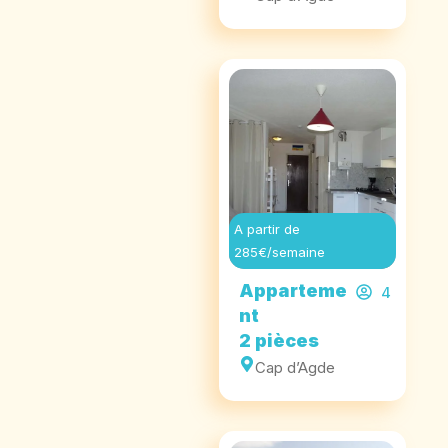
A partir de
285€/semaine
Apparteme
4
nt
2 pièces
Cap d’Agde