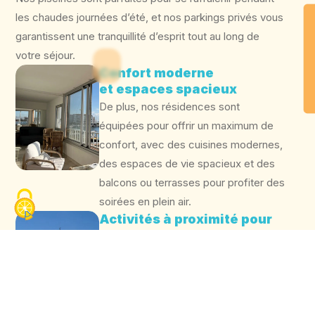
les chaudes journées d’été, et nos parkings privés vous
garantissent une tranquillité d’esprit tout au long de
votre séjour.
Confort moderne
et espaces spacieux
De plus, nos résidences sont
équipées pour offrir un maximum de
confort, avec des cuisines modernes,
des espaces de vie spacieux et des
balcons ou terrasses pour profiter des
soirées en plein air.
Activités à proximité pour
un séjour inoubliable
Vous pourrez également profiter de
nombreuses activités à proximité,
telles que des excursions en bateau,
des parcs aquatiques et des marchés