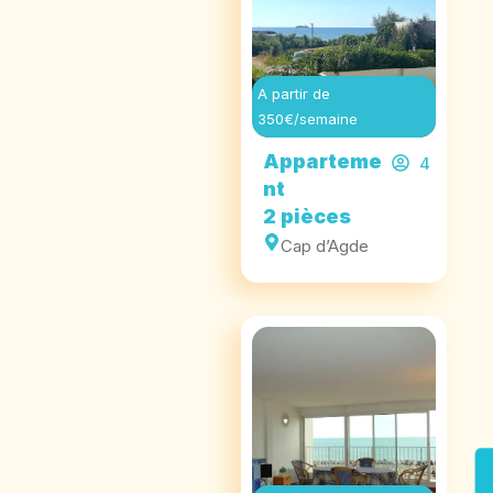
A partir de
350€/semaine
Apparteme
4
nt
2 pièces
Cap d’Agde