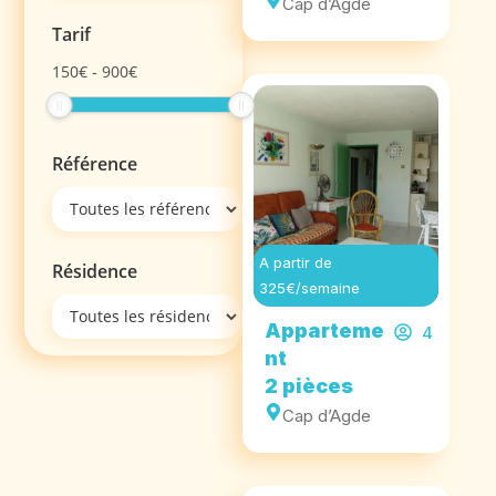
Cap d’Agde
Tarif
150
€
-
900
€
Référence
A partir de
Résidence
325€/semaine
Apparteme
4
nt
2 pièces
Cap d’Agde