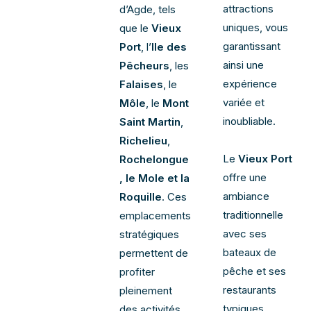
attractions
d’Agde, tels
uniques, vous
que le
Vieux
garantissant
Port
, l’
Ile des
ainsi une
Pêcheurs
, les
expérience
Falaises
, le
variée et
Môle
, le
Mont
inoubliable.
Saint Martin
,
Richelieu
,
Le
Vieux Port
Rochelongue
offre une
, le Mole et la
ambiance
Roquille
. Ces
traditionnelle
emplacements
avec ses
stratégiques
bateaux de
permettent de
pêche et ses
profiter
restaurants
pleinement
typiques,
des activités