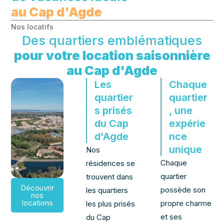
au Cap d'Agde
Nos locatifs
Des quartiers emblématiques
pour votre location saisonnière
au Cap d'Agde
Les
Chaque
quartier
quartier
s prisés
, une
du Cap
expérie
d'Agde
nce
unique
Nos
Chaque
résidences se
quartier
trouvent dans
Découvrir
possède son
les quartiers
nos
locations
propre charme
les plus prisés
et ses
du Cap