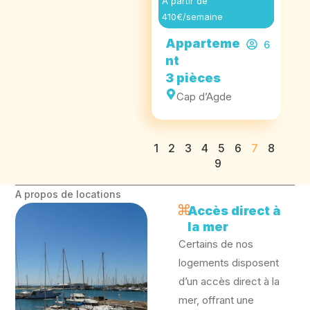
A partir de
410€/semaine
Apparteme
6
nt
3 pièces
Cap d’Agde
1
2
3
4
5
6
7
8
9
A propos de locations
Accès direct à
la mer
Certains de nos
logements disposent
d’un accès direct à la
mer, offrant une