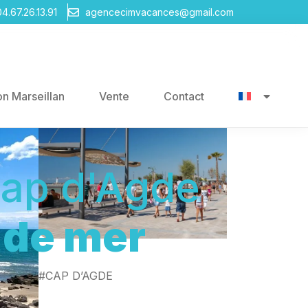
04.67.26.13.91
agencecimvacances@gmail.com
on Marseillan
Vente
Contact
Cap d'Agde
d de mer
#CAP D’AGDE