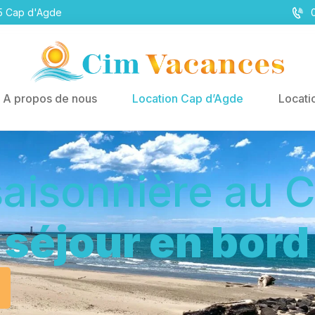
05 Cap d'Agde
A propos de nous
Location Cap d’Agde
Locati
saisonnière au 
 séjour en bor