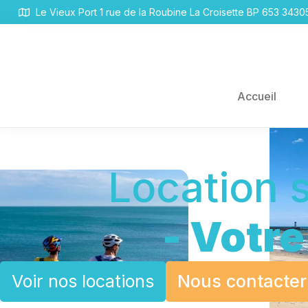
Panneau de gestion des cookies
Le Vieux Port 1 rue de la Roubine La Croisette BP 653 343
Accueil
#LOCATION SAISONNIÈRE
Location 
- Votre
Voir nos locations
Nous contacter