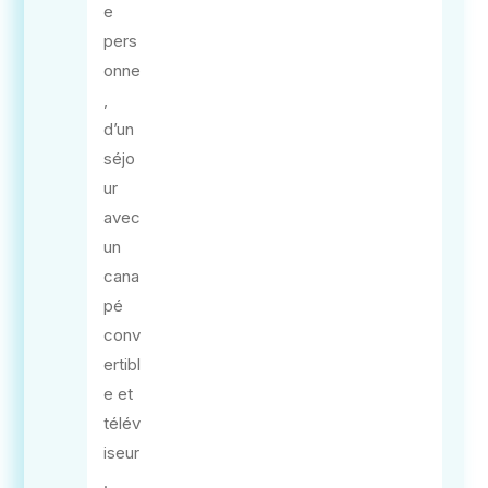
e
pers
onne
,
d’un
séjo
ur
avec
un
cana
pé
conv
ertibl
e et
télév
iseur
.