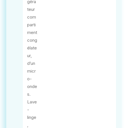
géra
teur
com
parti
ment
cong
élate
ur,
d’un
micr
o-
onde
s.
Lave
-
linge
,