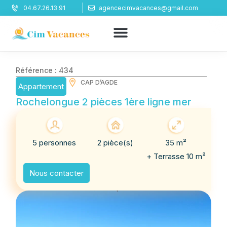
Panneau de gestion des cookies
04.67.26.13.91
agencecimvacances@gmail.com
Référence : 434
CAP D’AGDE
Appartement
Rochelongue 2 pièces 1ère ligne mer
5 personnes
2 pièce(s)
35 m²
+ Terrasse 10 m²
Nous contacter