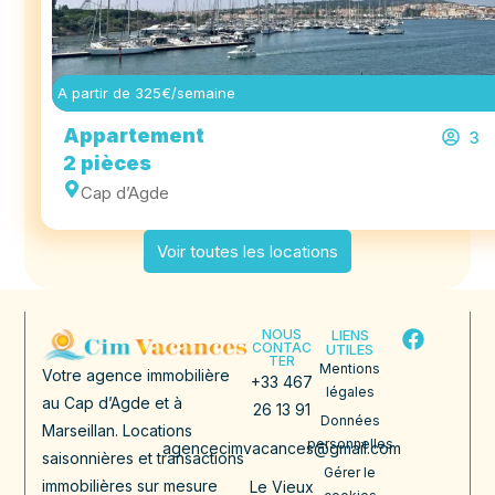
A partir de 325€/semaine
Appartement
3
2 pièces
Cap d’Agde
Voir toutes les locations
NOUS
LIENS
CONTAC
UTILES
TER
Mentions
Votre agence immobilière
+33 467
légales
au Cap d’Agde et à
26 13 91
Données
Marseillan. Locations
personnelles
agencecimvacances@gmail.com
saisonnières et transactions
Gérer le
immobilières sur mesure
Le Vieux