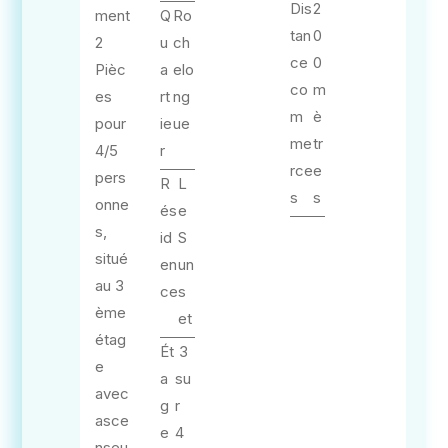
Dis
2
ment
Q
Ro
tan
0
2
u
ch
ce
0
Pièc
a
elo
co
m
es
rt
ng
m
è
pour
ie
ue
me
tr
4/5
r
rce
e
pers
R
L
s
s
onne
és
e
s,
id
S
situé
en
un
au 3
ce
s
ème
et
étag
Ét
3
e
a
su
avec
g
r
asce
e
4
nseu