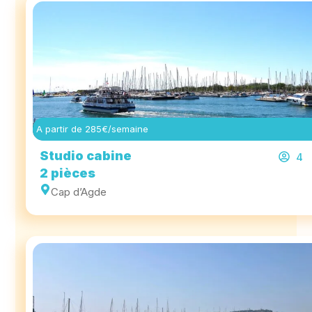
A partir de 285€/semaine
Studio cabine
4
2 pièces
Cap d’Agde