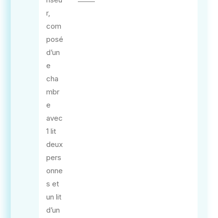
r,
com
posé
d’un
e
cha
mbr
e
avec
1 lit
deux
pers
onne
s et
un lit
d’un