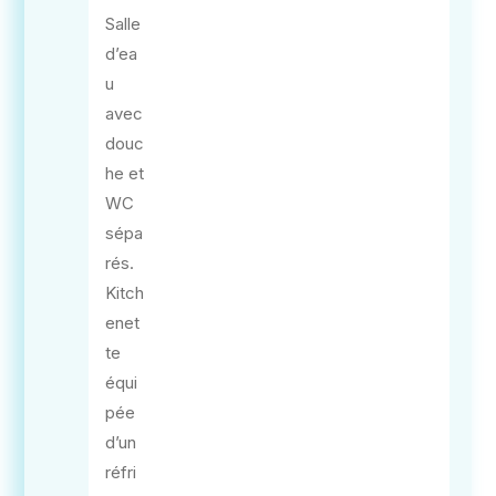
Salle
d’ea
u
avec
douc
he et
WC
sépa
rés.
Kitch
enet
te
équi
pée
d’un
réfri