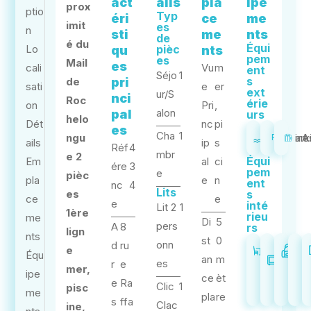
act
ails
pla
ipe
prox
ptio
Typ
éri
ce
me
imit
es
n
sti
me
nts
de
é du
Équi
Lo
pièc
qu
nts
pem
es
Mail
es
cali
Vu
m
ent
Séjo
1
s
de
pri
sati
e
er
ext
ur/S
nci
Roc
érie
on
Pri
,
alon
pal
urs
helo
Dét
nc
pi
es
Cha
1
ngu
Piscine
Park
A
P
ails
ip
s
Réf
4
mbr
e 2
Équi
Em
al
ci
ére
3
pem
e
pièc
pla
e
n
ent
nc
4
Lits
es
s
ce
e
e
inté
Lit 2
1
1ère
rieu
me
Di
5
pers
A
8
rs
lign
nts
st
0
onn
d
ru
e
Kitchin
Micr
A
Équ
an
m
es
r
e
mer,
ond
ipe
ce
èt
e
Ra
Clic
1
pisc
me
pla
re
s
ffa
Clac
ine,