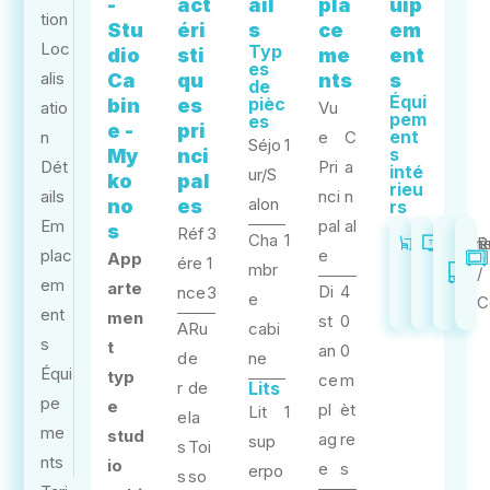
-
act
ail
pla
uip
tion
Stu
éri
s
ce
em
Loc
Typ
dio
sti
me
ent
es
alis
Ca
qu
nts
s
de
Équi
pièc
bin
es
atio
Vu
pem
es
e -
pri
ent
n
e
C
Séjo
1
s
My
nci
Dét
Pri
a
inté
ur/S
ko
pal
rieu
ails
nci
n
alon
no
es
rs
Em
pal
al
s
Réf
3
Cha
1
Kitchin
Télé
R
plac
e
App
ére
1
mbr
/
em
arte
Di
4
nce
3
e
C
ent
men
st
0
A
Ru
cabi
s
t
an
0
d
e
ne
Équi
typ
ce
m
r
de
Lits
pe
e
pl
èt
Lit
1
e
la
me
stud
ag
re
sup
s
Toi
nts
io
e
s
erpo
s
so