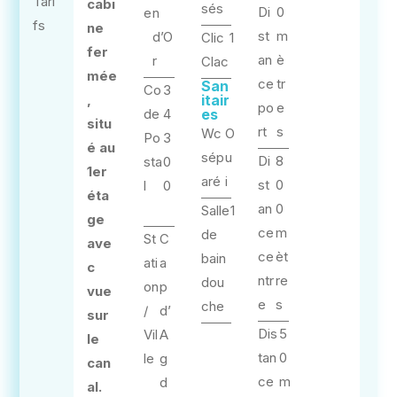
Tari
cabi
sés
Di
0
e
n
fs
ne
st
m
d’O
Clic
1
fer
an
è
r
Clac
mée
ce
tr
San
Co
3
,
itair
po
e
de
4
es
situ
rt
s
Wc
O
Po
3
é au
sép
u
Di
8
sta
0
1er
aré
i
st
0
l
0
éta
an
0
Salle
1
ge
ce
m
de
St
C
ave
ce
èt
bain
ati
a
c
ntr
re
dou
on
p
vue
e
s
che
/
d’
sur
Dis
5
Vil
A
le
tan
0
le
g
can
ce
m
d
al.