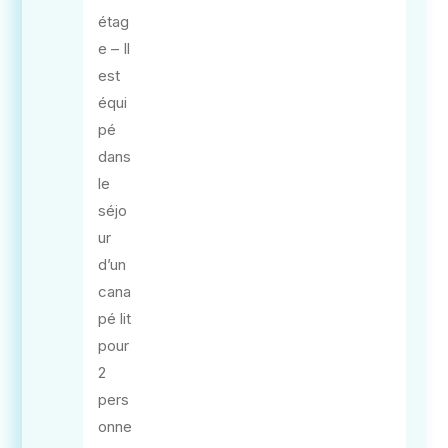
étag
e – Il
est
équi
pé
dans
le
séjo
ur
d’un
cana
pé lit
pour
2
pers
onne