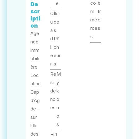
co
è
e
De
scr
m
tr
Q
Île
ipti
me
e
u
de
on
rce
s
a
s
Age
s
rt
Pê
nce
i
ch
imm
e
eur
obili
r
s
ère
Ré
M
Loc
si
y
ation
de
k
Cap
nc
o
d’Ag
es
n
de –
o
sur
s
l’Ile
des
Ét
1