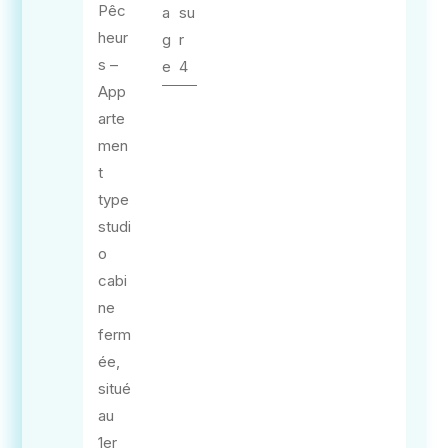
Pêc
a
su
heur
g
r
s –
e
4
App
arte
men
t
type
studi
o
cabi
ne
ferm
ée,
situé
au
1er