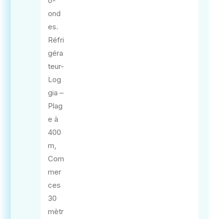
o-
ond
es.
Réfri
géra
teur-
Log
gia –
Plag
e à
400
m,
Com
mer
ces
30
mètr