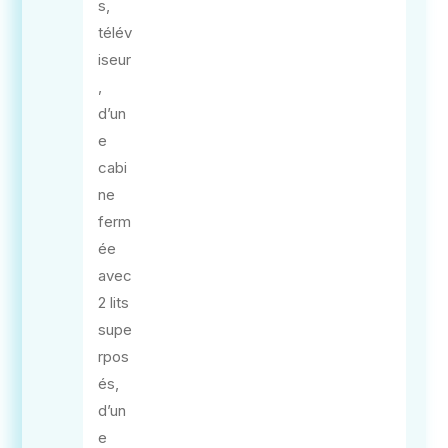
s,
télév
iseur
,
d’un
e
cabi
ne
ferm
ée
avec
2 lits
supe
rpos
és,
d’un
e