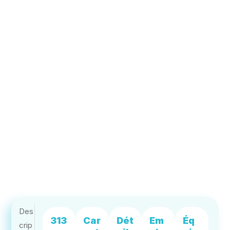
Des
313
Car
Dét
Em
Éq
crip