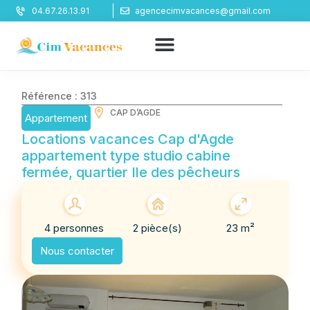
Panneau de gestion des cookies
04.67.26.13.91
agencecimvacances@gmail.com
Référence : 313
CAP D’AGDE
Appartement
Locations vacances Cap d'Agde
appartement type studio cabine
fermée, quartier Ile des pêcheurs
4 personnes
2 pièce(s)
23 m²
Nous contacter