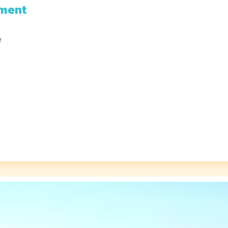
ment
e