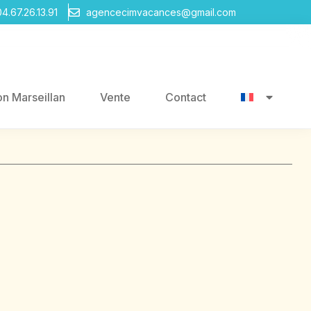
04.67.26.13.91
agencecimvacances@gmail.com
on Marseillan
Vente
Contact