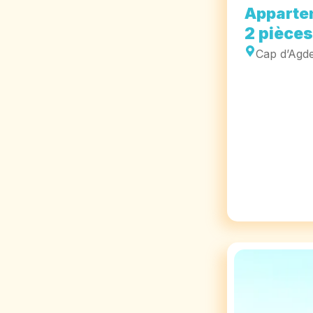
Apparte
2 pièces
Cap d’Agd