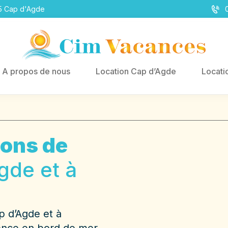
05 Cap d'Agde
A propos de nous
Location Cap d’Agde
Locati
ions de
gde et à
p d’Agde et à