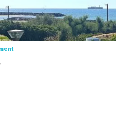
ment
e