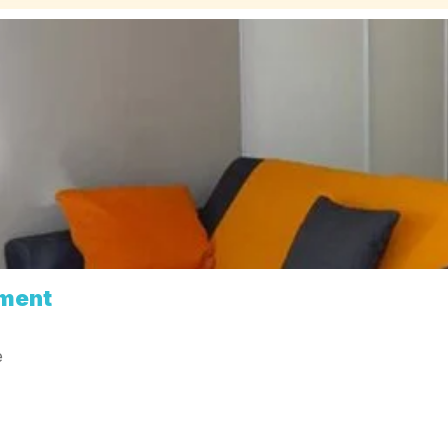
ment
e