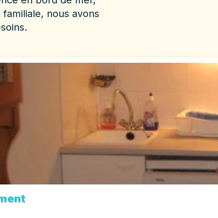
ence en bord de mer,
familiale, nous avons
soins.
ment