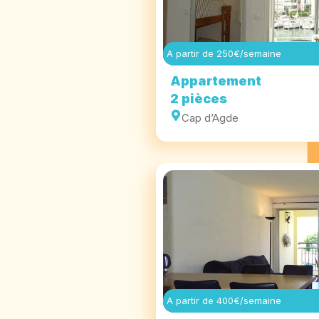
A partir de 250€/semaine
Appartement
2 pièces
Cap d’Agde
A partir de 400€/semaine