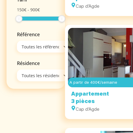
Cap d’Agde
150
€
-
900
€
Référence
Résidence
A partir de 400€/semaine
Appartement
3 pièces
Cap d’Agde