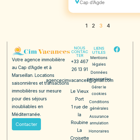
Cap d’Agde
1
2
3
4
NOUS
LIENS
CONTAC
UTILES
TER
Mentions
Votre agence immobilière
+33 467
légales
au Cap d’Agde et à
26 13 91
Données
Marseillan. Locations
personnelles
agencecimvacances@gmail.com
saisonnières et transactions
Gérer le
immobilières sur mesure
Le Vieux
cookies
pour des séjours
Port
Conditions
inoubliables en
1 rue de
générales
Méditerranée.
la
Assurance
Roubine
annulation
Contacter
La
Honoraires
Croisette